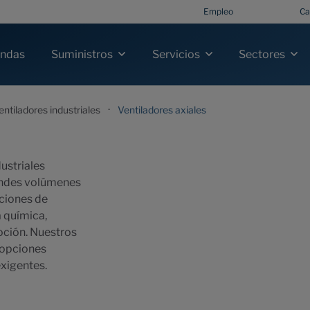
Empleo
Ca
ndas
Suministros
Servicios
Sectores
·
entiladores industriales
Ventiladores axiales
ustriales
randes volúmenes
aciones de
a química,
oción. Nuestros
 opciones
xigentes.