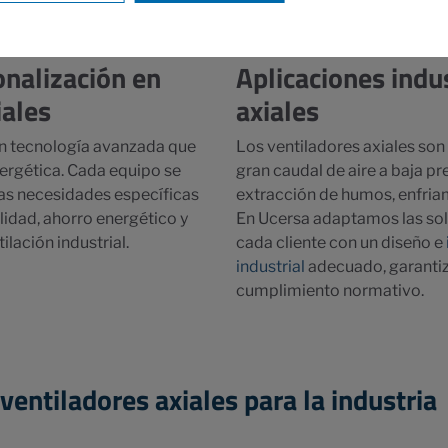
onalización en
Aplicaciones indus
iales
axiales
on tecnología avanzada que
Los ventiladores axiales son
nergética. Cada equipo se
gran caudal de aire a baja pr
as necesidades específicas
extracción de humos, enfria
lidad, ahorro energético y
En Ucersa adaptamos las sol
lación industrial.
cada cliente con un diseño e
industrial
adecuado, garantiz
cumplimiento normativo.
entiladores axiales para la industria