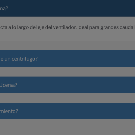
ona?
cta a lo largo del eje del ventilador, ideal para grandes caudal
de un centrífugo?
 Ucersa?
imiento?