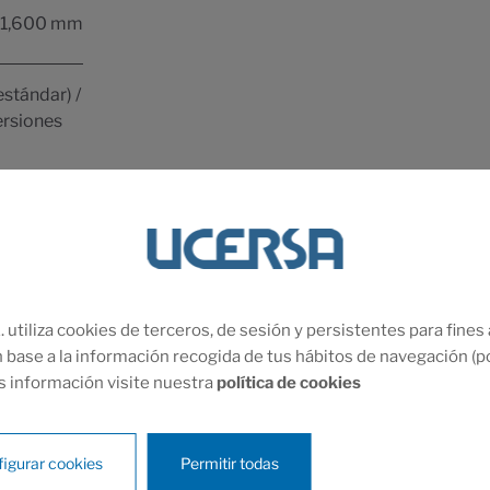
 1,600 mm
stándar) /
ersiones
– 75 dB(A)
do, AISI
ón de
liza cookies de terceros, de sesión y persistentes para fines a
eros
 base a la información recogida de tus hábitos de navegación (p
EPDM para
s información visite nuestra
política de cookies
ras
igurar cookies
Permitir todas