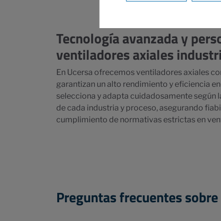
Tecnología avanzada y pers
ventiladores axiales industr
En Ucersa ofrecemos ventiladores axiales c
garantizan un alto rendimiento y eficiencia e
selecciona y adapta cuidadosamente según l
de cada industria y proceso, asegurando fiabi
cumplimiento de normativas estrictas en venti
Preguntas frecuentes sobre v