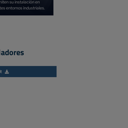
iten su instalación en
tes entornos industriales.
ladores
R