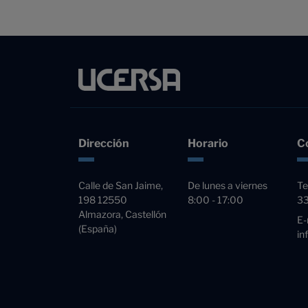
Dirección
Horario
C
Calle de San Jaime,
De lunes a viernes
Te
198 12550
8:00 - 17:00
3
Almazora, Castellón
E-
(España)
in