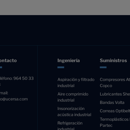
ontacto
Ingeniería
Suministros
léfono:
964 50 33
Aspiración y filtrado
Compresores At
3
industrial
Copco
mail:
Aire comprimido
Lubricantes Shel
fo@ucersa.com
industrial
Bandas Volta
Insonorización
Correas Optibel
acústica industrial
Termoplásticos
Refrigeración
Partec
industrial