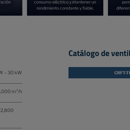
eración
consumo eléctrico y mantener un
perm
rendimiento constante y fiable.
diferen
Catálogo de venti
W – 30 kW
CRFT-T
5,000 m³/h
 2,800