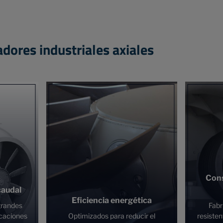
adores industriales axiales
Cons
caudal
Eficiencia energética
grandes
Fabr
icaciones
Optimizados para reducir el
resisten