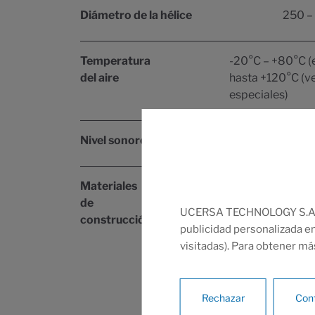
Diámetro de la hélice
250 –
Temperatura
-20°C – +80°C (e
del aire
hasta +120°C (v
especiales)
Nivel sonoro
40 
Materiales
Acero galvaniza
de
304/316, aleaci
UCERSA TECHNOLOGY S.A. uti
construcción
aluminio, polím
publicidad personalizada en
antiestáticos, 
visitadas). Para obtener má
altas temperatu
Rechazar
Conf