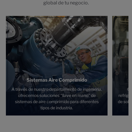
global de tu negocio.
Sistemas Aire Comprimido
A través de nuestro departamento de ingeniería,
Of
ofrecemos soluciones “llave en mano” de
refrig
sistemas de aire comprimido para diferentes
de solu
tipos de industria.