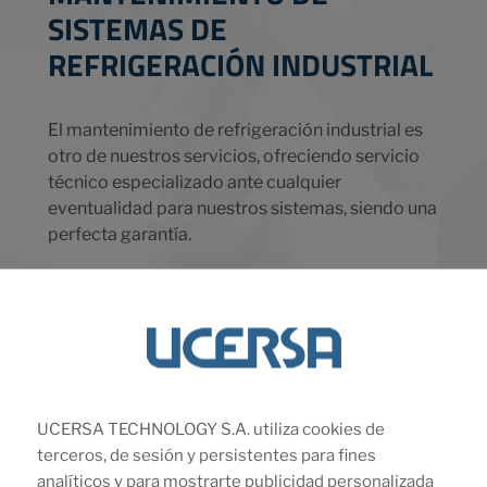
SISTEMAS DE
REFRIGERACIÓN INDUSTRIAL
El mantenimiento de refrigeración industrial es
otro de nuestros servicios, ofreciendo servicio
técnico especializado ante cualquier
eventualidad para nuestros sistemas, siendo una
perfecta garantía.
Disponemos de un taller propio con personal
altamente cualificado, con una amplia
experiencia para el asesoramiento y la
resolución de problemas, lo que nos permite
garantizar un servicio de calidad.
UCERSA TECHNOLOGY S.A. utiliza cookies de
terceros, de sesión y persistentes para fines
analíticos y para mostrarte publicidad personalizada