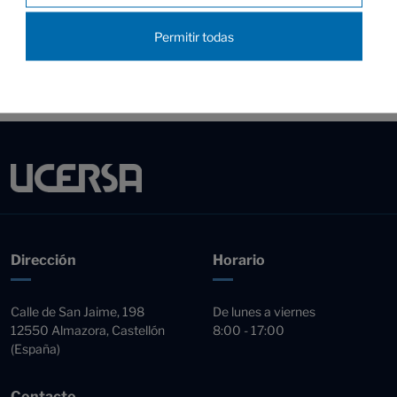
diferentes superficies y materiales?
Permitir todas
Dirección
Horario
Calle de San Jaime, 198
De lunes a viernes
12550 Almazora, Castellón
8:00 - 17:00
(España)
Contacto