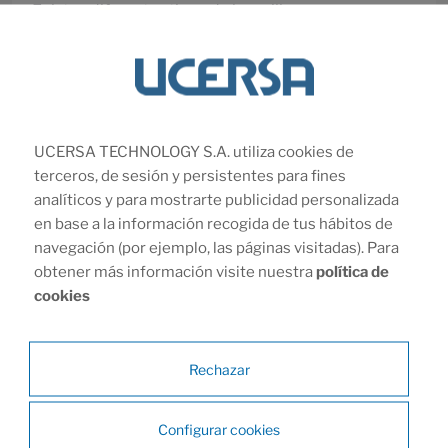
Existen diferentes tipos de boquillas
aerográficas, como las de acción simple y
doble, boquillas de gravedad y succión, y
boquillas de precisión para trabajos
detallados.
UCERSA TECHNOLOGY S.A. utiliza cookies de
terceros, de sesión y persistentes para fines
analíticos y para mostrarte publicidad personalizada
¿Cómo elegir la boquilla adecuada para mi
en base a la información recogida de tus hábitos de
proyecto de aerografía?
navegación (por ejemplo, las páginas visitadas). Para
obtener más información visite nuestra
política de
cookies
¿Cuánto tiempo duran las boquillas aerográficas
antes de necesitar ser reemplazadas?
Rechazar
¿Se pueden utilizar boquillas aerográficas en
Configurar cookies