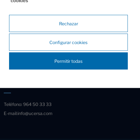
cookies
Rechazar
Dirección
Horario
Configurar cookies
Calle de San Jaime, 198
De lunes a viernes
Permitir todas
12550 Almazora, Castellón
8:00 - 17:00
(España)
Contacto
Teléfono:
964 50 33 33
E-mail:
info@ucersa.com