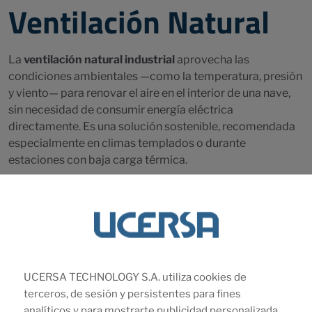
Ventilación Natural
La
ventilación natural industrial
aprovecha las
condiciones ambientales —como la temperatura, presión
y viento— para renovar el aire en el interior de una nave,
sin necesidad de consumir energía eléctrica
directamente. Es una solución sostenible, recomendada
especialmente en climas templados o durante
estaciones con baja carga térmica.
Este tipo de ventilación se logra mediante:
Respiraderos en cubierta, lamas móviles o estáticas.
Ventanas abatibles con apertura automática.
Lucernarios con sistema de extracción por convección
natural.
UCERSA TECHNOLOGY S.A. utiliza cookies de
Si bien su eficiencia es limitada en entornos altamente
terceros, de sesión y persistentes para fines
contaminados o muy calientes, puede combinarse con
analíticos y para mostrarte publicidad personalizada