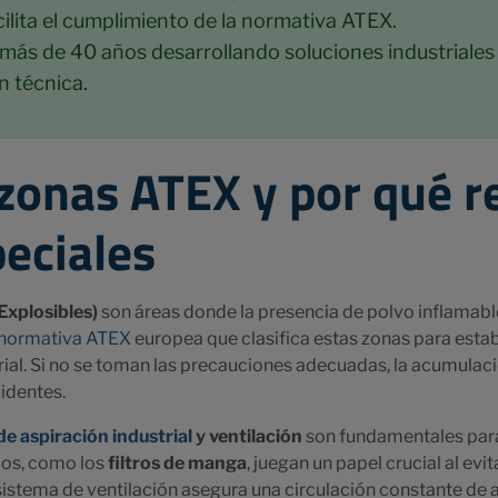
lita el cumplimiento de la normativa ATEX.
más de 40 años desarrollando soluciones industriales
n técnica.
 zonas ATEX y por qué r
eciales
xplosibles)
son áreas donde la presencia de polvo inflamabl
normativa ATEX
europea que clasifica estas zonas para estab
rial. Si no se toman las precauciones adecuadas, la acumulac
identes.
de aspiración industrial
y ventilación
son fundamentales para 
dos, como los
filtros de manga
, juegan un papel crucial al evi
istema de ventilación asegura una circulación constante de ai