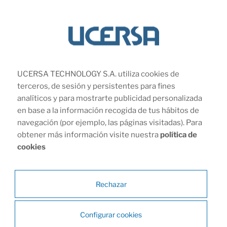
eficiente.
Conservación de la
energía en sistemas
UCERSA TECHNOLOGY S.A. utiliza cookies de
de refrigeración
terceros, de sesión y persistentes para fines
analíticos y para mostrarte publicidad personalizada
industrial
en base a la información recogida de tus hábitos de
navegación (por ejemplo, las páginas visitadas). Para
obtener más información visite nuestra
política de
La conservación de energía es una prioridad fundamental
cookies
en la gestión de sistemas de refrigeración industrial.
Implementamos estrategias específicas para minimizar
el consumo y reducir costos operativos:
Rechazar
Variadores de Velocidad: Utilizamos variadores de
Configurar cookies
velocidad en compresores para ajustar la velocidad