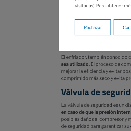
visitadas). Para obtener má
El filtro de aire es un componen
impurezas y partículas sólidas 
internos de posibles daños y mej
Rechazar
Conf
de aire para mantener un rendimi
Enfriador:
El enfriador, también conocido 
sea utilizado.
El proceso de comp
mejorar la eficiencia y evitar p
comprimido más seco y evita pr
Válvula de segurid
La válvula de seguridad es un di
en caso de que la presión intern
posibles daños al compresor y ma
de seguridad para garantizar su