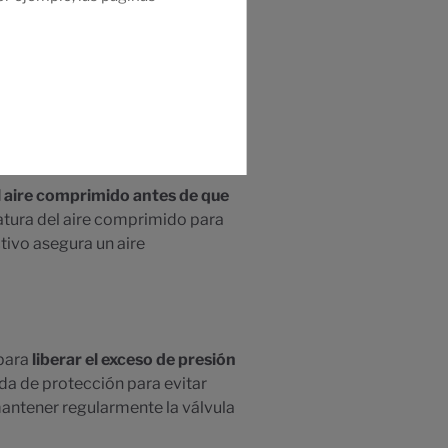
función principal es
eliminar las
presor y sus componentes
eemplazar regularmente el filtro
el aire comprimido antes de que
ratura del aire comprimido para
tivo asegura un aire
 para
liberar el exceso de presión
a de protección para evitar
mantener regularmente la válvula