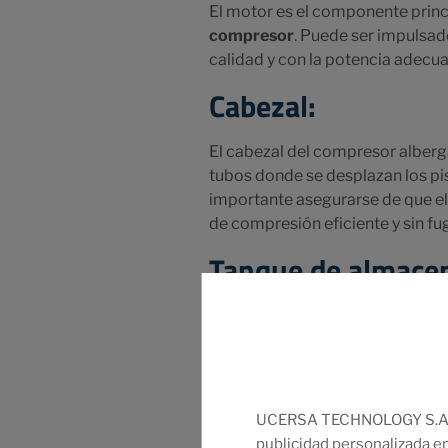
El motor es el componente princ
compresor
. Puede ser impulsado
calidad y con la potencia adecua
Cabezal:
El cabezal del compresor alberga 
tubos donde se desplazan los pist
importante asegurarse de que e
de compresión eficiente y sin fu
Tanque de almace
El tanque de almacenamiento e
función principal es proporcion
tanque de almacenamiento adecu
suministro estable de aire comp
Filtro de aire:
UCERSA TECHNOLOGY S.A. uti
publicidad personalizada en