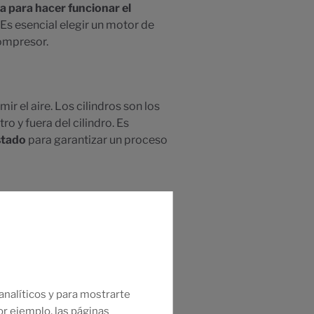
a para hacer funcionar el
 Es esencial elegir un motor de
compresor.
r el aire. Los cilindros son los
o y fuera del cilindro. Es
stado
para garantizar un proceso
rimido por el cabezal
. Su
das fluctuantes de consumo. Un
ón constante y garantizar un
nalíticos y para mostrarte
or ejemplo, las páginas