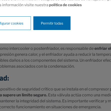
s información visite nuestra
política de cookies
te esencial que se encuentra en la entrada del compresor y su 
presentes en el aire ambiente
. Esto ayuda a proteger el com
ora la calidad del aire comprimido. Es importante limpiar o r
igurar cookies
Permitir todas
ento óptimo y prolongar la vida útil del compresor.
como intercooler o postenfriador, es responsable de
enfriar 
resión genera calor, y el enfriador ayuda a reducir la tempe
osibles daños a los componentes del sistema. Un enfriador efec
oblemas asociados con la condensación.
ad:
spositivo de seguridad crítico que se instala en el compresor
a supere un límite seguro.
Esta válvula actúa como una medid
ntener la integridad del sistema. Es importante verificar y 
 correcto funcionamiento en situaciones de emergencia.