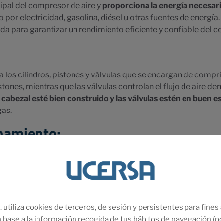
ipal del compresor de aire y
proporciona la energía necesari
 por electricidad, gasolina, diésel u otras fuentes de energía.
da para garantizar un rendimiento eficiente y confiable del 
los cilindros, pistones y válvulas que se encargan de comprimi
ones, mientras que las válvulas controlan el flujo de aire dentr
l
cabezal esté bien construido y las válvulas estén en buen e
gas.
namiento:
s donde se
almacena el aire comprimido después de ser comp
ar una reserva de aire comprimido para satisfacer las deman
ado y bien dimensionado es crucial para mantener una presi
rimido.
liza cookies de terceros, de sesión y persistentes para fines a
 base a la información recogida de tus hábitos de navegación (p