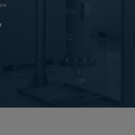
ara
a